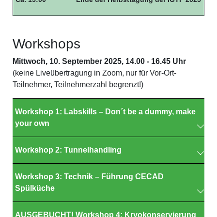
Workshops
Mittwoch, 10. September 2025, 14.00 - 16.45 Uhr
(keine Liveübertragung in Zoom, nur für Vor-Ort-
Teilnehmer, Teilnehmerzahl begrenzt!)
Workshop 1: Labskills – Don´t be a dummy, make
your own
RheinEnergieSTADION Köln
Workshop 2: Tunnelhandling
Leitung: Dr. Katharina Dinger
Teilnehmerzahl: 15
CECAD EG 39/40
Workshop 3: Technik – Führung CECAD
Workshopgebühr: 50,- €
Leitung: Michele Knabe
Spülküche
Teilnehmerzahl: 12 Personen
Das Training von tierexperimentell arbeitenden
Workshopgebühr: 30,- €
CECAD Treffpunkt Pforte
Personen gewährleistet den Schutz der Tiere, der
AUSGEBUCHT! Workshop 4: Kryokonservierung